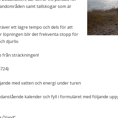
h sandområden samt tallskogar som är
räver ett lägre tempo och dels för att
r löpningen blir det frekventa stopp för
h djurliv.
ipp från sträckningen!
4724)
rjande med vatten och energi under turen
edanstående kalender och fyll i formuläret med följande uppg
a Öland”