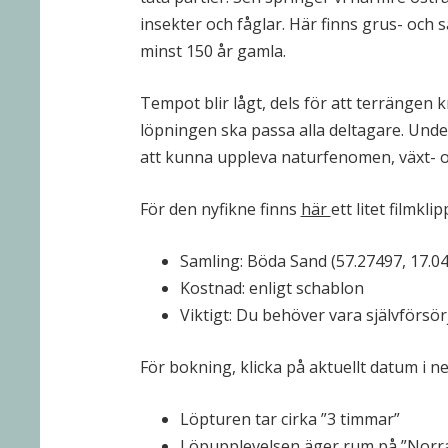
insekter och fåglar. Här finns grus- oc
minst 150 år gamla.
Tempot blir lågt, dels för att terrängen k
löpningen ska passa alla deltagare. Unde
att kunna uppleva naturfenomen, växt- oc
För den nyfikne finns
här
ett litet filmkl
Samling: Böda Sand (57.27497, 17.0
Kostnad: enligt schablon
Viktigt: Du behöver vara självförsö
För bokning, klicka på aktuellt datum i n
Löpturen tar cirka ”3 timmar”
Löpupplevelsen äger rum på ”Norr