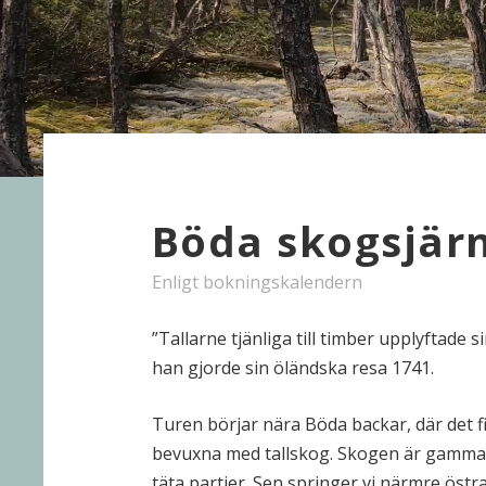
Böda skogsjär
Enligt bokningskalendern
”Tallarne tjänliga till timber upplyftade 
han gjorde sin öländska resa 1741.
Turen börjar nära Böda backar, där det f
bevuxna med tallskog. Skogen är gamma
täta partier. Sen springer vi närmre östr