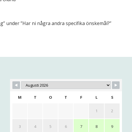
väg” under ”Har ni några andra specifika önskemål?”
M
T
O
T
F
L
S
1
2
3
4
5
6
7
8
9