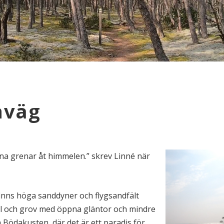
nväg
sina grenar åt himmelen.” skrev Linné när
inns höga sanddyner och flygsandfält
l och grov med öppna gläntor och mindre
a Bödakusten, där det är ett paradis för