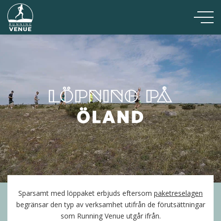
Sparsamt med löppaket erbjuds eftersom
paketreselagen
begränsar den typ av verksamhet utifrån de förutsättningar
som Running Venue utgår ifrån.